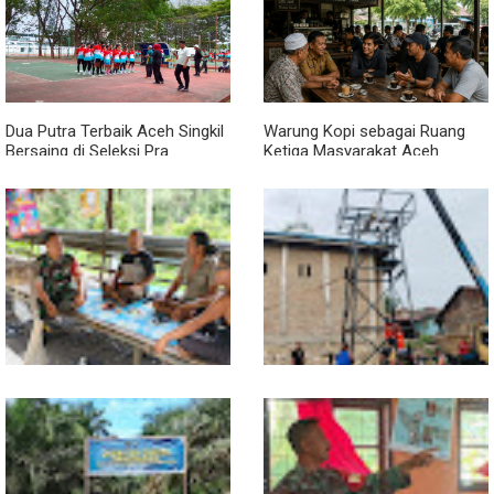
Dua Putra Terbaik Aceh Singkil
Warung Kopi sebagai Ruang
Bersaing di Seleksi Pra
Ketiga Masyarakat Aceh
POPNAS 2027 Tahap II
Lewat Komsos di Warung
Progres TNI AD Manunggal Air
Kopi, Babinsa Bangun Sinergi
Dikebut, Babinsa dan Warga
dan Kekompakan Warga
Dirikan Tower Polytank di