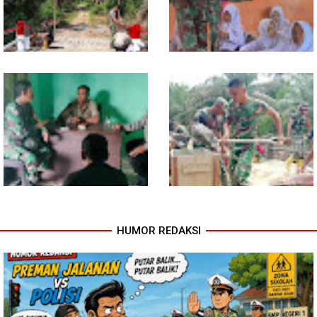
Belegen Mulia
Kodim 0118 Tancap Gas
Melalui Wasbang, Babinsa
Rampungkan Finishing
Bentuk Karakter dan Jiwa
Jembatan Garuda
Patriotisme Pelajar
HUMOR REDAKSI
Babinsa dan Bhabinkamtibmas
Cuaca Tak Jadi Penghalang,
Ajak Warga Semarakkan HUT
Pengecoran Kepala Jembatan
RI ke-81 dengan Kibarkan
Garuda dan Pengacian Terus
Merah Putih
Dikebut