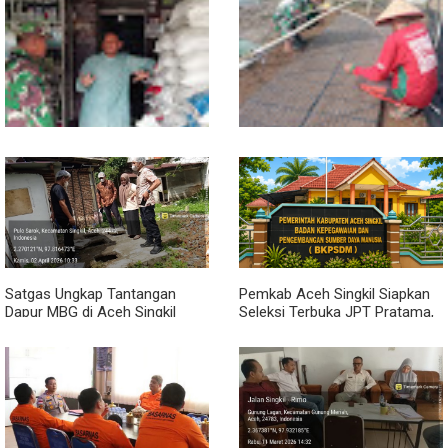
Sambil Ngopi, Plh. Pasiter
Kodim 0118/Subulussalam
Beri Motivasi Pemuda Calon
Peserta Seleksi Komcad
Lewat Komsos, Babinsa
Dari Bibit Jadi Harapan,
Rundeng Pantau Stok dan
Babinsa Dampingi Warga
Harga Pupuk
Kembangkan Semangka
Satgas Ungkap Tantangan
Pemkab Aceh Singkil Siapkan
Dapur MBG di Aceh Singkil
Seleksi Terbuka JPT Pratama,
Penuhi Standar Higiene
BKPSDM: Diawali Evaluasi
Kinerja