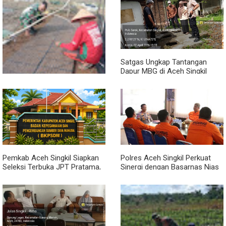
Sambil Ngopi, Plh. Pasiter
Lewat Komsos, Babinsa
Kodim 0118/Subulussalam
Rundeng Pantau Stok dan
Beri Motivasi Pemuda Calon
Harga Pupuk
Peserta Seleksi Komcad
Satgas Ungkap Tantangan
Dapur MBG di Aceh Singkil
Penuhi Standar Higiene
Dari Bibit Jadi Harapan,
Babinsa Dampingi Warga
Kembangkan Semangka
Pemkab Aceh Singkil Siapkan
Polres Aceh Singkil Perkuat
Seleksi Terbuka JPT Pratama,
Sinergi dengan Basarnas Nias
BKPSDM: Diawali Evaluasi
Kinerja