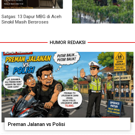
Satgas: 13 Dapur MBG di Aceh
Singkil Masih Berproses
Lengkapi Persyaratan SLHS
HUMOR REDAKSI
Pendampingan Babinsa
Dorong Petani Tingkatkan Hasil
Tanaman Cabai
Preman Jalanan vs Polisi