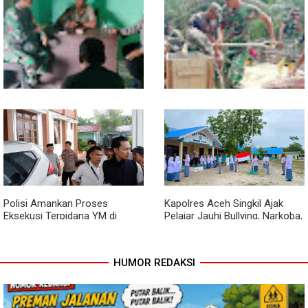
Kodim 0118 Tancap Gas
Melalui Wasbang, Babinsa
Rampungkan Finishing
Bentuk Karakter dan Jiwa
Jembatan Garuda
Patriotisme Pelajar
Babinsa dan Bhabinkamtibmas
Cuaca Tak Jadi Penghalang,
Ajak Warga Semarakkan HUT
Pengecoran Kepala Jembatan
RI ke-81 dengan Kibarkan
Garuda dan Pengacian Terus
Merah Putih
Dikebut
Polisi Amankan Proses
Kapolres Aceh Singkil Ajak
Eksekusi Terpidana YM di
Pelajar Jauhi Bullying, Narkoba,
Kejari Aceh Singkil
dan Balap Liar
HUMOR REDAKSI