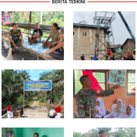
BERITA TERKINI
Lewat Komsos di Warung
Progres TNI AD Manunggal Air
Kopi, Babinsa Bangun Sinergi
Dikebut, Babinsa dan Warga
dan Kekompakan Warga
Dirikan Tower Polytank di
Belegen Mulia