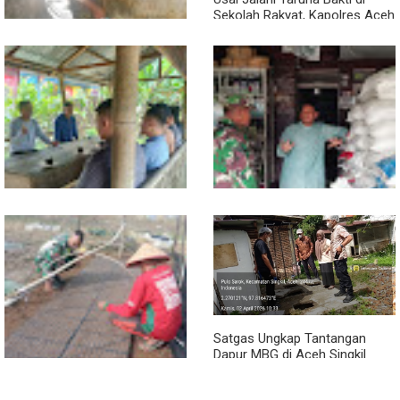
Sekolah Rakyat, Kapolres Aceh
Singkil Titip Pesan Ini ke Calon
Perwira Polri
Semangat Gotong Royong,
Babinsa dan Warga Bersihkan
Penampungan Air Masjid
Sambil Ngopi, Plh. Pasiter
Lewat Komsos, Babinsa
Kodim 0118/Subulussalam
Rundeng Pantau Stok dan
Beri Motivasi Pemuda Calon
Harga Pupuk
Peserta Seleksi Komcad
Satgas Ungkap Tantangan
Dapur MBG di Aceh Singkil
Penuhi Standar Higiene