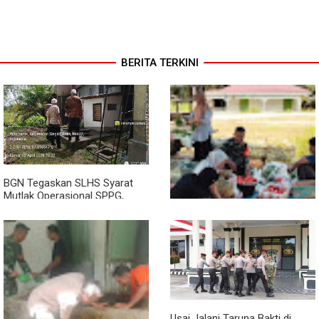
BERITA TERKINI
BGN Tegaskan SLHS Syarat
Mutlak Operasional SPPG,
Bagaimana dengan 13 Dapur di
Aceh Singkil?
Babinsa Turun ke Pasar, Harga
dan Ketersediaan Sembako
Dipantau
Usai Jalani Taruna Bakti di