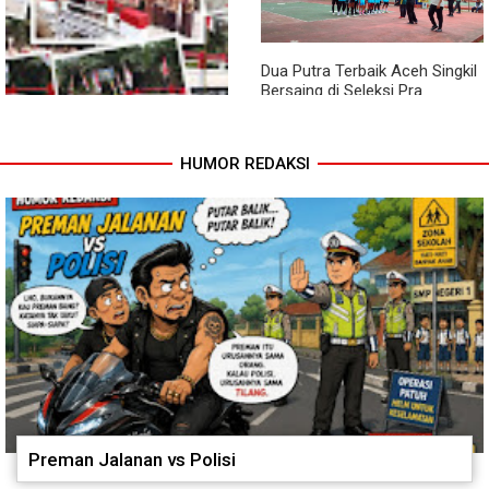
Tanaman Cabai
Kuala Kepeng Kini Semakin
Lancar
Dua Putra Terbaik Aceh Singkil
Bersaing di Seleksi Pra
POPNAS 2027 Tahap II
HUMOR REDAKSI
Jembatan Garuda Rampung,
Warga Teladan Baru Kini
Nikmati Akses Lebih Lancar
Preman Jalanan vs Polisi