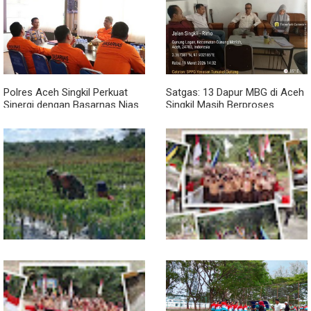
Polres Aceh Singkil Perkuat
Satgas: 13 Dapur MBG di Aceh
Sinergi dengan Basarnas Nias
Singkil Masih Berproses
Lengkapi Persyaratan SLHS
Pendampingan Babinsa
Jembatan Garuda Rampung,
Dorong Petani Tingkatkan Hasil
Akses Warga Teladan Baru–