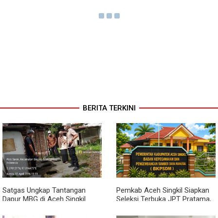
BERITA TERKINI
Satgas Ungkap Tantangan
Pemkab Aceh Singkil Siapkan
Dapur MBG di Aceh Singkil
Seleksi Terbuka JPT Pratama,
Penuhi Standar Higiene
BKPSDM: Diawali Evaluasi
Kinerja