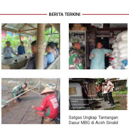
BERITA TERKINI
Sambil Ngopi, Plh. Pasiter
Lewat Komsos, Babinsa
Kodim 0118/Subulussalam
Rundeng Pantau Stok dan
Beri Motivasi Pemuda Calon
Harga Pupuk
Peserta Seleksi Komcad
Satgas Ungkap Tantangan
Dapur MBG di Aceh Singkil
Penuhi Standar Higiene