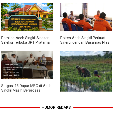
Dari Bibit Jadi Harapan,
Babinsa Dampingi Warga
Kembangkan Semangka
Pemkab Aceh Singkil Siapkan
Polres Aceh Singkil Perkuat
Seleksi Terbuka JPT Pratama,
Sinergi dengan Basarnas Nias
BKPSDM: Diawali Evaluasi
Kinerja
Satgas: 13 Dapur MBG di Aceh
Singkil Masih Berproses
Lengkapi Persyaratan SLHS
HUMOR REDAKSI
Pendampingan Babinsa