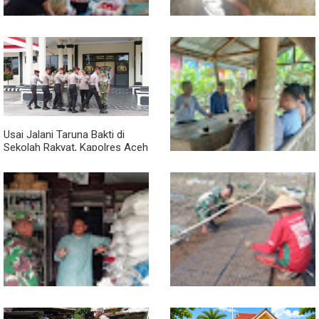
Babinsa Turun ke Pasar, Harga
Semangat Gotong Royong,
dan Ketersediaan Sembako
Babinsa dan Warga Bersihkan
Dipantau
Penampungan Air Masjid
Usai Jalani Taruna Bakti di
Sekolah Rakyat, Kapolres Aceh
Singkil Titip Pesan Ini ke Calon
Perwira Polri
Sambil Ngopi, Plh. Pasiter
Kodim 0118/Subulussalam
Beri Motivasi Pemuda Calon
Peserta Seleksi Komcad