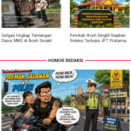
Lewat Komsos, Babinsa
Dari Bibit Jadi Harapan,
Rundeng Pantau Stok dan
Babinsa Dampingi Warga
Harga Pupuk
Kembangkan Semangka
Satgas Ungkap Tantangan
Pemkab Aceh Singkil Siapkan
Dapur MBG di Aceh Singkil
Seleksi Terbuka JPT Pratama,
Penuhi Standar Higiene
BKPSDM: Diawali Evaluasi
Kinerja
HUMOR REDAKSI