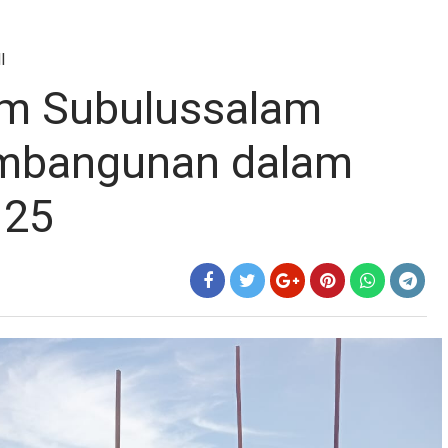
I
m Subulussalam
mbangunan dalam
125