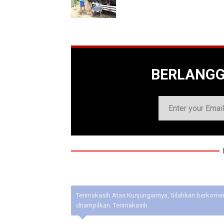
BERLANG
Terimakasih Atas Kunjungannya, Silahkan berkoment
ditampilkan. Terimakasih.