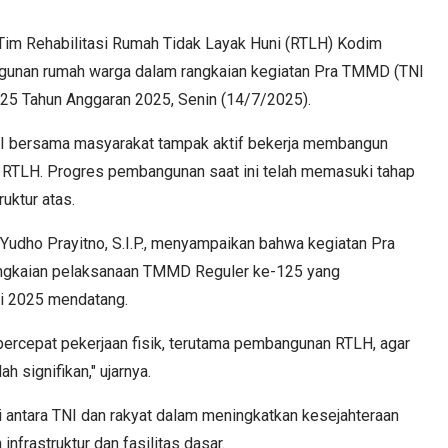
Tim Rehabilitasi Rumah Tidak Layak Huni (RTLH) Kodim
unan rumah warga dalam rangkaian kegiatan Pra TMMD (TNI
5 Tahun Anggaran 2025, Senin (14/7/2025).
NI bersama masyarakat tampak aktif bekerja membangun
 RTLH. Progres pembangunan saat ini telah memasuki tahap
uktur atas.
Yudho Prayitno, S.I.P., menyampaikan bahwa kegiatan Pra
angkaian pelaksanaan TMMD Reguler ke-125 yang
li 2025 mendatang.
cepat pekerjaan fisik, terutama pembangunan RTLH, agar
 signifikan," ujarnya.
gi antara TNI dan rakyat dalam meningkatkan kesejahteraan
frastruktur dan fasilitas dasar.