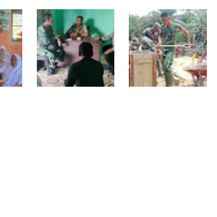
Lewat Komsos di
Progres TNI AD
Warung Kopi, Babinsa
Manunggal Air Dikebut,
Bangun Sinergi dan
Babinsa dan Warga
Kekompakan Warga
Dirikan Tower Polytank
di Belegen Mulia
Babinsa dan
Cuaca Tak Jadi
arakter
Bhabinkamtibmas Ajak
Penghalang,
isme
Warga Semarakkan HUT
Pengecoran Kepala
RI ke-81 dengan
Jembatan Garuda dan
Kibarkan Merah Putih
Pengacian Terus
Dikebut