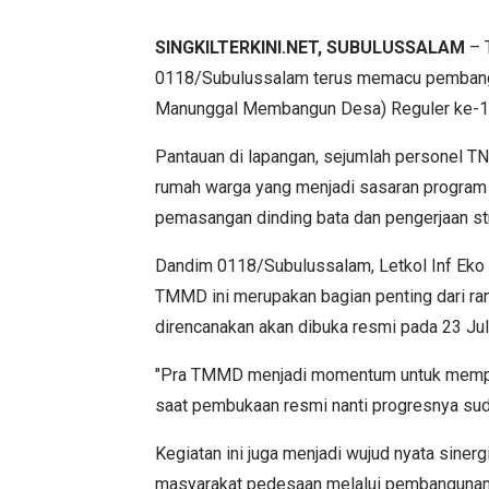
SINGKILTERKINI.NET, SUBULUSSALAM
– 
0118/Subulussalam terus memacu pembang
Manunggal Membangun Desa) Reguler ke-12
Pantauan di lapangan, sejumlah personel T
rumah warga yang menjadi sasaran program
pemasangan dinding bata dan pengerjaan str
Dandim 0118/Subulussalam, Letkol Inf Eko 
TMMD ini merupakan bagian penting dari r
direncanakan akan dibuka resmi pada 23 Ju
"Pra TMMD menjadi momentum untuk memper
saat pembukaan resmi nanti progresnya sudah
Kegiatan ini juga menjadi wujud nyata siner
masyarakat pedesaan melalui pembangunan in