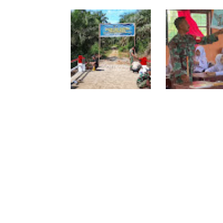
Kodim 0118 Tancap Gas
Melalui Wasbang,
Rampungkan Finishing
Babinsa Bentuk K
Jembatan Garuda
dan Jiwa Patriot
Pelajar