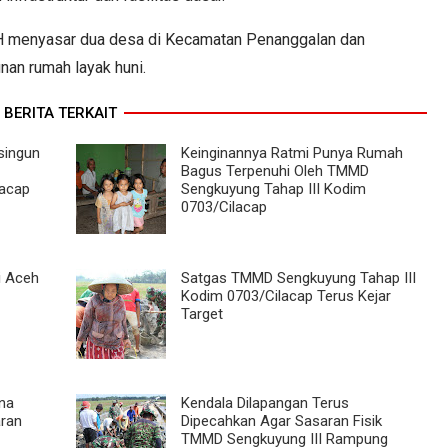
 menyasar dua desa di Kecamatan Penanggalan dan
an rumah layak huni.
BERITA TERKAIT
singun
Keinginannya Ratmi Punya Rumah
Bagus Terpenuhi Oleh TMMD
lacap
Sengkuyung Tahap III Kodim
0703/Cilacap
i Aceh
Satgas TMMD Sengkuyung Tahap III
Kodim 0703/Cilacap Terus Kejar
Target
una
Kendala Dilapangan Terus
ran
Dipecahkan Agar Sasaran Fisik
TMMD Sengkuyung III Rampung