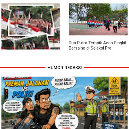
Pendampingan Babinsa
Jembatan Garuda Rampung,
Dorong Petani Tingkatkan Hasil
Akses Warga Teladan Baru–
Tanaman Cabai
Kuala Kepeng Kini Semakin
Lancar
Dua Putra Terbaik Aceh Singkil
Bersaing di Seleksi Pra
POPNAS 2027 Tahap II
HUMOR REDAKSI
Jembatan Garuda Rampung,
Warga Teladan Baru Kini
Nikmati Akses Lebih Lancar