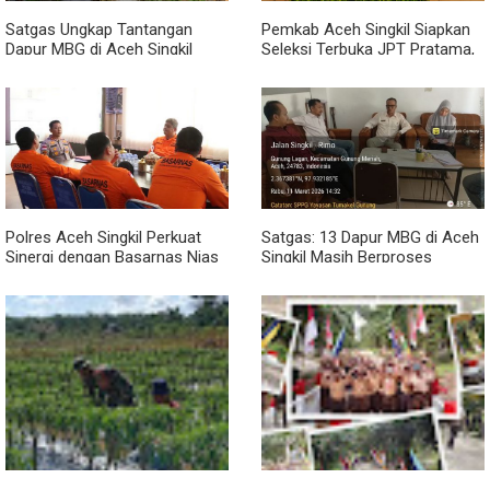
Satgas Ungkap Tantangan
Pemkab Aceh Singkil Siapkan
Dapur MBG di Aceh Singkil
Seleksi Terbuka JPT Pratama,
Penuhi Standar Higiene
BKPSDM: Diawali Evaluasi
Kinerja
Polres Aceh Singkil Perkuat
Satgas: 13 Dapur MBG di Aceh
Sinergi dengan Basarnas Nias
Singkil Masih Berproses
Lengkapi Persyaratan SLHS