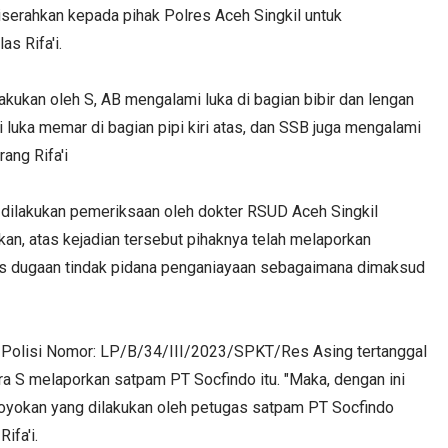
iserahkan kepada pihak Polres Aceh Singkil untuk
s Rifa'i.
akukan oleh S, AB mengalami luka di bagian bibir dan lengan
 luka memar di bagian pipi kiri atas, dan SSB juga mengalami
rang Rifa'i
lah dilakukan pemeriksaan oleh dokter RSUD Aceh Singkil
kan, atas kejadian tersebut pihaknya telah melaporkan
tas dugaan tindak pidana penganiayaan sebagaimana dimaksud
n Polisi Nomor: LP/B/34/III/2023/SPKT/Res Asing tertanggal
a S melaporkan satpam PT Socfindo itu. "Maka, dengan ini
oyokan yang dilakukan oleh petugas satpam PT Socfindo
ifa'i.