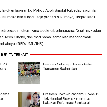
melakukan laporan ke Polres Aceh Singkil terbadap sejumlah
tu, maka kita tunggu saja proses hukumnya," ungak Rifa'i.
ati proses hukum yang sedang berlangsung. "Saat ini, kedua
es Aceh Singkil, dan mari sama-sama kita menghormati
tambahnya. (RED/JML/INS)
BERITA TERKAIT
a DPD
Pemdes Sukarejo Sukses Gelar
kong
Turnamen Badminton
ragama
Presiden Jokowi: Pandemi Covid-19
sa
Tak Hambat Upaya Pemerintah
Lakukan Reformasi Struktural