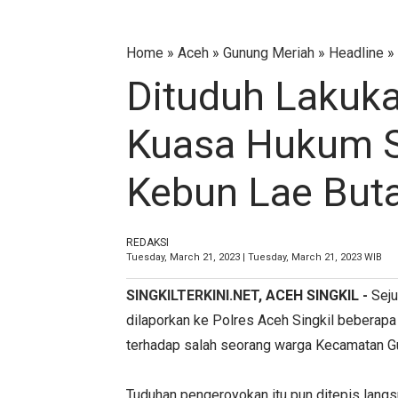
Home
»
Aceh
»
Gunung Meriah
»
Headline
»
Dituduh Lakuk
Kuasa Hukum S
Kebun Lae Buta
REDAKSI
Tuesday, March 21, 2023 | Tuesday, March 21, 2023 WIB
SINGKILTERKINI.NET
, ACEH SINGKIL -
Sej
dilaporkan ke Polres Aceh Singkil beberap
terhadap salah seorang warga Kecamatan Gu
Tuduhan pengeroyokan itu pun ditepis lan