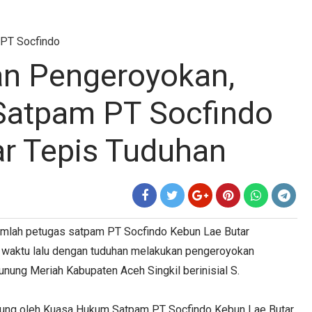
PT Socfindo
an Pengeroyokan,
atpam PT Socfindo
r Tepis Tuduhan
umlah petugas satpam PT Socfindo Kebun Lae Butar
a waktu lalu dengan tuduhan melakukan pengeroyokan
nung Meriah Kabupaten Aceh Singkil berinisial S.
gsung oleh Kuasa Hukum Satpam PT Socfindo Kebun Lae Butar