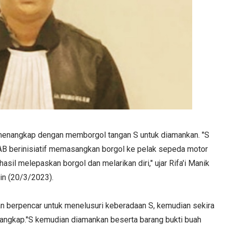
B menangkap dengan memborgol tangan S untuk diamankan. "S
B berinisiatif memasangkan borgol ke pelak sepeda motor
asil melepaskan borgol dan melarikan diri," ujar Rifa'i Manik
in (20/3/2023).
ian berpencar untuk menelusuri keberadaan S, kemudian sekira
itangkap."S kemudian diamankan beserta barang bukti buah