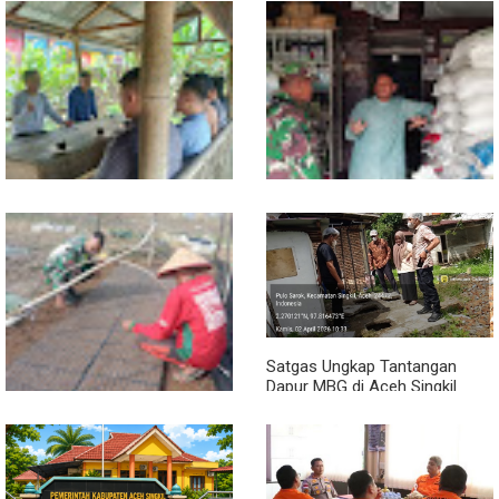
Sambil Ngopi, Plh. Pasiter
Lewat Komsos, Babinsa
Kodim 0118/Subulussalam
Rundeng Pantau Stok dan
Beri Motivasi Pemuda Calon
Harga Pupuk
Peserta Seleksi Komcad
Satgas Ungkap Tantangan
Dapur MBG di Aceh Singkil
Penuhi Standar Higiene
Dari Bibit Jadi Harapan,
Babinsa Dampingi Warga