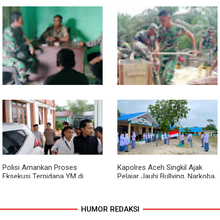
Kodim 0118 Tancap Gas
Melalui Wasbang, Babinsa
Rampungkan Finishing
Bentuk Karakter dan Jiwa
Jembatan Garuda
Patriotisme Pelajar
Babinsa dan Bhabinkamtibmas
Cuaca Tak Jadi Penghalang,
Ajak Warga Semarakkan HUT
Pengecoran Kepala Jembatan
RI ke-81 dengan Kibarkan
Garuda dan Pengacian Terus
Merah Putih
Dikebut
Polisi Amankan Proses
Kapolres Aceh Singkil Ajak
Eksekusi Terpidana YM di
Pelajar Jauhi Bullying, Narkoba,
Kejari Aceh Singkil
dan Balap Liar
HUMOR REDAKSI