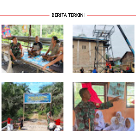
BERITA TERKINI
Lewat Komsos di Warung
Progres TNI AD Manunggal Air
Kopi, Babinsa Bangun Sinergi
Dikebut, Babinsa dan Warga
dan Kekompakan Warga
Dirikan Tower Polytank di
Belegen Mulia