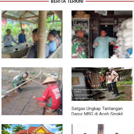
BERITA TERKINI
Sambil Ngopi, Plh. Pasiter
Lewat Komsos, Babinsa
Kodim 0118/Subulussalam
Rundeng Pantau Stok dan
Beri Motivasi Pemuda Calon
Harga Pupuk
Peserta Seleksi Komcad
Satgas Ungkap Tantangan
Dapur MBG di Aceh Singkil
Penuhi Standar Higiene