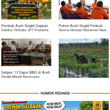
Dari Bibit Jadi Harapan,
Babinsa Dampingi Warga
Kembangkan Semangka
Pemkab Aceh Singkil Siapkan
Polres Aceh Singkil Perkuat
Seleksi Terbuka JPT Pratama,
Sinergi dengan Basarnas Nias
BKPSDM: Diawali Evaluasi
Kinerja
Satgas: 13 Dapur MBG di Aceh
Singkil Masih Berproses
Lengkapi Persyaratan SLHS
HUMOR REDAKSI
Pendampingan Babinsa
Dorong Petani Tingkatkan Hasil
Tanaman Cabai