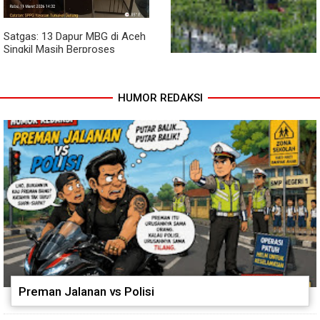
Satgas: 13 Dapur MBG di Aceh
Singkil Masih Berproses
Lengkapi Persyaratan SLHS
HUMOR REDAKSI
Pendampingan Babinsa
Dorong Petani Tingkatkan Hasil
Tanaman Cabai
Preman Jalanan vs Polisi