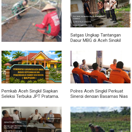
Sambil Ngopi, Plh. Pasiter
Lewat Komsos, Babinsa
Kodim 0118/Subulussalam
Rundeng Pantau Stok dan
Beri Motivasi Pemuda Calon
Harga Pupuk
Peserta Seleksi Komcad
Satgas Ungkap Tantangan
Dapur MBG di Aceh Singkil
Penuhi Standar Higiene
Dari Bibit Jadi Harapan,
Babinsa Dampingi Warga
Kembangkan Semangka
Pemkab Aceh Singkil Siapkan
Polres Aceh Singkil Perkuat
Seleksi Terbuka JPT Pratama,
Sinergi dengan Basarnas Nias
BKPSDM: Diawali Evaluasi
Kinerja