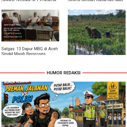
Seleksi Terbuka JPT Pratama,
Sinergi dengan Basarnas Nias
BKPSDM: Diawali Evaluasi
Kinerja
Satgas: 13 Dapur MBG di Aceh
Singkil Masih Berproses
Lengkapi Persyaratan SLHS
HUMOR REDAKSI
Pendampingan Babinsa
Dorong Petani Tingkatkan Hasil
Tanaman Cabai