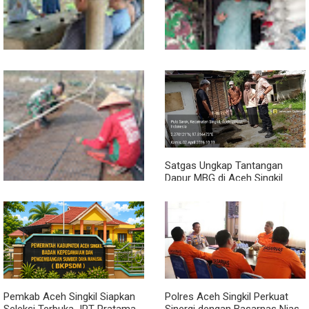
Sambil Ngopi, Plh. Pasiter
Lewat Komsos, Babinsa
Kodim 0118/Subulussalam
Rundeng Pantau Stok dan
Beri Motivasi Pemuda Calon
Harga Pupuk
Peserta Seleksi Komcad
Satgas Ungkap Tantangan
Dapur MBG di Aceh Singkil
Penuhi Standar Higiene
Dari Bibit Jadi Harapan,
Babinsa Dampingi Warga
Kembangkan Semangka
Pemkab Aceh Singkil Siapkan
Polres Aceh Singkil Perkuat