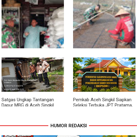
Sambil Ngopi, Plh. Pasiter
Kodim 0118/Subulussalam
Beri Motivasi Pemuda Calon
Peserta Seleksi Komcad
Lewat Komsos, Babinsa
Dari Bibit Jadi Harapan,
Rundeng Pantau Stok dan
Babinsa Dampingi Warga
Harga Pupuk
Kembangkan Semangka
Satgas Ungkap Tantangan
Pemkab Aceh Singkil Siapkan
Dapur MBG di Aceh Singkil
Seleksi Terbuka JPT Pratama,
Penuhi Standar Higiene
BKPSDM: Diawali Evaluasi
Kinerja
HUMOR REDAKSI