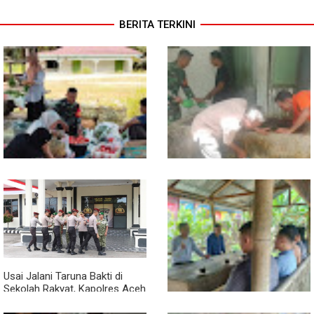
BERITA TERKINI
Babinsa Turun ke Pasar, Harga
Semangat Gotong Royong,
dan Ketersediaan Sembako
Babinsa dan Warga Bersihkan
Dipantau
Penampungan Air Masjid
Usai Jalani Taruna Bakti di
Sekolah Rakyat, Kapolres Aceh
Singkil Titip Pesan Ini ke Calon
Perwira Polri