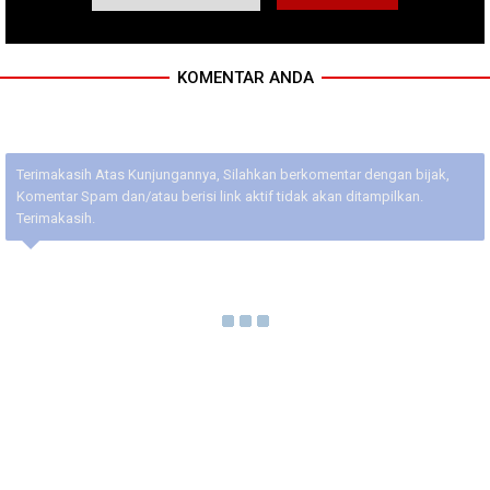
KOMENTAR ANDA
Terimakasih Atas Kunjungannya, Silahkan berkomentar dengan bijak,
Komentar Spam dan/atau berisi link aktif tidak akan ditampilkan.
Terimakasih.