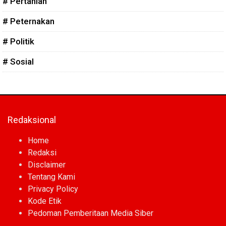
# Pertanian
# Peternakan
# Politik
# Sosial
Redaksional
Home
Redaksi
Disclaimer
Tentang Kami
Privacy Policy
Kode Etik
Pedoman Pemberitaan Media Siber