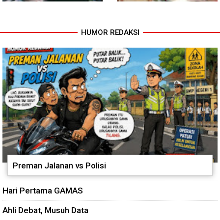
HUMOR REDAKSI
Babinsa dan Bhabinkamtibmas
Cuaca Tak Jadi Penghalang,
Ajak Warga Semarakkan HUT
Pengecoran Kepala Jembatan
RI ke-81 dengan Kibarkan
Garuda dan Pengacian Terus
Merah Putih
Dikebut
Preman Jalanan vs Polisi
Hari Pertama GAMAS
Ahli Debat, Musuh Data