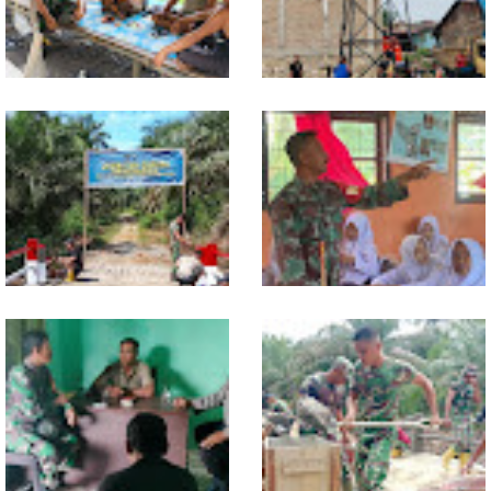
Lewat Komsos di Warung
Progres TNI AD Manunggal Air
Kopi, Babinsa Bangun Sinergi
Dikebut, Babinsa dan Warga
dan Kekompakan Warga
Dirikan Tower Polytank di
Belegen Mulia
Kodim 0118 Tancap Gas
Melalui Wasbang, Babinsa
Rampungkan Finishing
Bentuk Karakter dan Jiwa
Jembatan Garuda
Patriotisme Pelajar