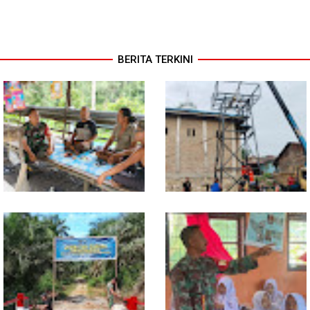
BERITA TERKINI
Lewat Komsos di Warung
Progres TNI AD Manunggal Air
Kopi, Babinsa Bangun Sinergi
Dikebut, Babinsa dan Warga
dan Kekompakan Warga
Dirikan Tower Polytank di
Belegen Mulia