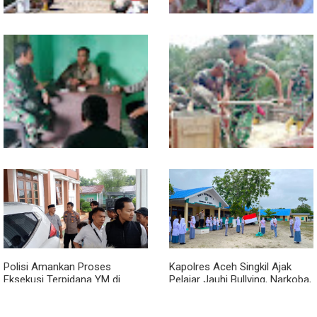
Kodim 0118 Tancap Gas
Melalui Wasbang, Babinsa
Rampungkan Finishing
Bentuk Karakter dan Jiwa
Jembatan Garuda
Patriotisme Pelajar
Babinsa dan Bhabinkamtibmas
Cuaca Tak Jadi Penghalang,
Ajak Warga Semarakkan HUT
Pengecoran Kepala Jembatan
RI ke-81 dengan Kibarkan
Garuda dan Pengacian Terus
Merah Putih
Dikebut
Polisi Amankan Proses
Kapolres Aceh Singkil Ajak
Eksekusi Terpidana YM di
Pelajar Jauhi Bullying, Narkoba,
Kejari Aceh Singkil
dan Balap Liar