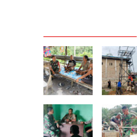
Lewat Komsos di
Progres TNI AD
Warung Kopi, Babinsa
Manunggal Air Dik
Bangun Sinergi dan
Babinsa dan War
Kekompakan Warga
Dirikan Tower Pol
di Belegen Mulia