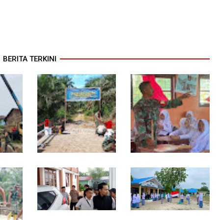
BERITA TERKINI
Kodim 0118 Tancap Gas
Melalui Wasbang,
ebut,
Rampungkan Finishing
Babinsa Bentuk Karakter
ga
Jembatan Garuda
dan Jiwa Patriotisme
ytank
Pelajar