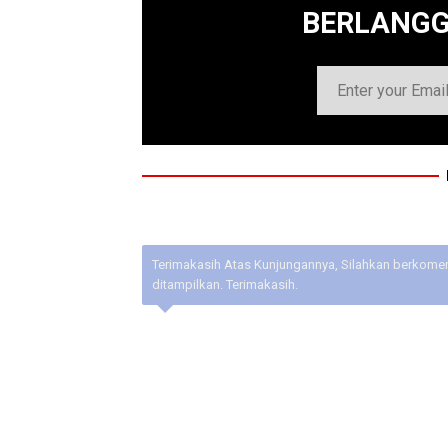
BERLANG
Terimakasih Atas Kunjungannya, Silahkan berkoment
ditampilkan. Terimakasih.