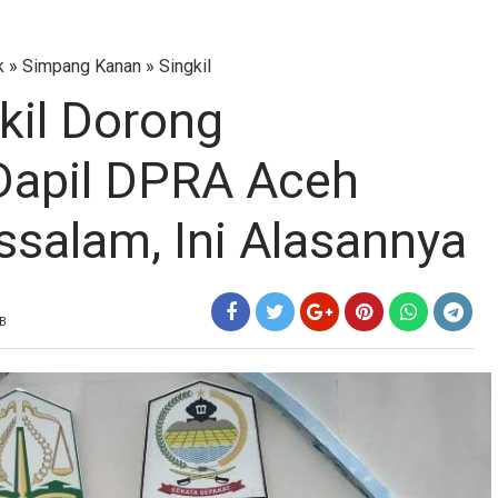
k
»
Simpang Kanan
»
Singkil
kil Dorong
apil DPRA Aceh
ssalam, Ini Alasannya
IB