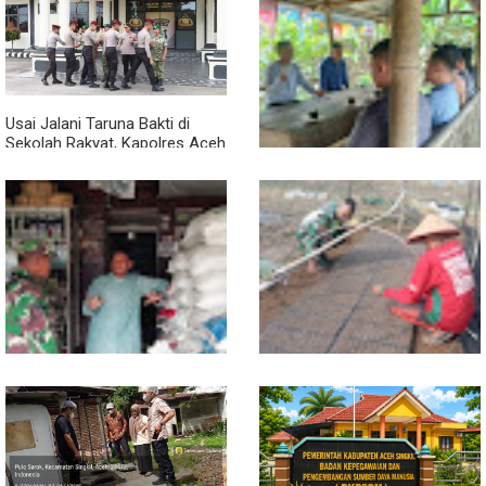
Usai Jalani Taruna Bakti di
Sekolah Rakyat, Kapolres Aceh
Singkil Titip Pesan Ini ke Calon
Perwira Polri
Sambil Ngopi, Plh. Pasiter
Kodim 0118/Subulussalam
Beri Motivasi Pemuda Calon
Peserta Seleksi Komcad
Lewat Komsos, Babinsa
Dari Bibit Jadi Harapan,
Rundeng Pantau Stok dan
Babinsa Dampingi Warga
Harga Pupuk
Kembangkan Semangka