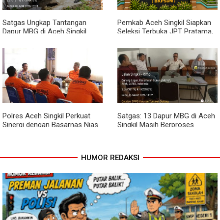
Satgas Ungkap Tantangan
Pemkab Aceh Singkil Siapkan
Dapur MBG di Aceh Singkil
Seleksi Terbuka JPT Pratama,
Penuhi Standar Higiene
BKPSDM: Diawali Evaluasi
Kinerja
Polres Aceh Singkil Perkuat
Satgas: 13 Dapur MBG di Aceh
Sinergi dengan Basarnas Nias
Singkil Masih Berproses
Lengkapi Persyaratan SLHS
HUMOR REDAKSI