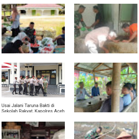
Babinsa Turun ke Pasar, Harga
Semangat Gotong Royong,
dan Ketersediaan Sembako
Babinsa dan Warga Bersihkan
Dipantau
Penampungan Air Masjid
Usai Jalani Taruna Bakti di
Sekolah Rakyat, Kapolres Aceh
Singkil Titip Pesan Ini ke Calon
Perwira Polri
Sambil Ngopi, Plh. Pasiter