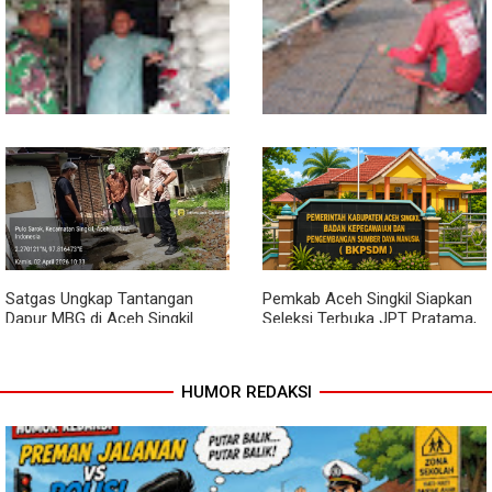
Kodim 0118/Subulussalam
Beri Motivasi Pemuda Calon
Peserta Seleksi Komcad
Lewat Komsos, Babinsa
Dari Bibit Jadi Harapan,
Rundeng Pantau Stok dan
Babinsa Dampingi Warga
Harga Pupuk
Kembangkan Semangka
Satgas Ungkap Tantangan
Pemkab Aceh Singkil Siapkan
Dapur MBG di Aceh Singkil
Seleksi Terbuka JPT Pratama,
Penuhi Standar Higiene
BKPSDM: Diawali Evaluasi
Kinerja
HUMOR REDAKSI