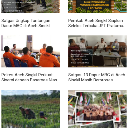
Satgas Ungkap Tantangan
Pemkab Aceh Singkil Siapkan
Dapur MBG di Aceh Singkil
Seleksi Terbuka JPT Pratama,
Penuhi Standar Higiene
BKPSDM: Diawali Evaluasi
Kinerja
Polres Aceh Singkil Perkuat
Satgas: 13 Dapur MBG di Aceh
Sinergi dengan Basarnas Nias
Singkil Masih Berproses
Lengkapi Persyaratan SLHS