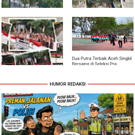
Pendampingan Babinsa
Jembatan Garuda Rampung,
Dorong Petani Tingkatkan Hasil
Akses Warga Teladan Baru–
Tanaman Cabai
Kuala Kepeng Kini Semakin
Lancar
Dua Putra Terbaik Aceh Singkil
Bersaing di Seleksi Pra
POPNAS 2027 Tahap II
HUMOR REDAKSI
Jembatan Garuda Rampung,
Warga Teladan Baru Kini
Nikmati Akses Lebih Lancar