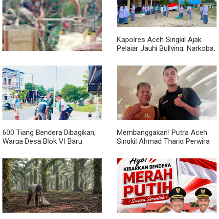
Bentuk Karakter dan Jiwa
Ajak Warga Semarakkan HUT
Patriotisme Pelajar
RI ke-81 dengan Kibarkan
Merah Putih
Kapolres Aceh Singkil Ajak
Pelajar Jauhi Bullying, Narkoba,
dan Balap Liar
Cuaca Tak Jadi Penghalang,
Pengecoran Kepala Jembatan
Garuda dan Pengacian Terus
Dikebut
600 Tiang Bendera Dibagikan,
Membanggakan! Putra Aceh
Warga Desa Blok VI Baru
Singkil Ahmad Thariq Perwira
Kompak Sambut HUT Ke-81 RI
Muda Ritonga Lulus Akmil
2026