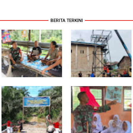
BERITA TERKINI
Lewat Komsos di Warung
Progres TNI AD Manunggal Air
Kopi, Babinsa Bangun Sinergi
Dikebut, Babinsa dan Warga
dan Kekompakan Warga
Dirikan Tower Polytank di
Belegen Mulia