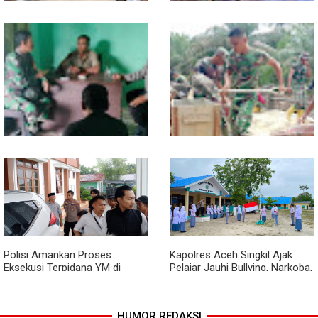
Kodim 0118 Tancap Gas
Melalui Wasbang, Babinsa
Rampungkan Finishing
Bentuk Karakter dan Jiwa
Jembatan Garuda
Patriotisme Pelajar
Babinsa dan Bhabinkamtibmas
Cuaca Tak Jadi Penghalang,
Ajak Warga Semarakkan HUT
Pengecoran Kepala Jembatan
RI ke-81 dengan Kibarkan
Garuda dan Pengacian Terus
Merah Putih
Dikebut
Polisi Amankan Proses
Kapolres Aceh Singkil Ajak
Eksekusi Terpidana YM di
Pelajar Jauhi Bullying, Narkoba,
Kejari Aceh Singkil
dan Balap Liar
HUMOR REDAKSI