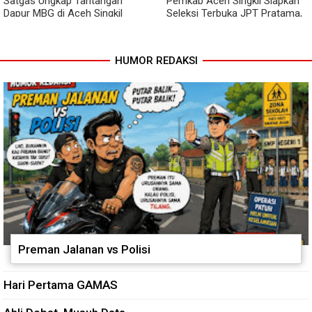
Satgas Ungkap Tantangan
Pemkab Aceh Singkil Siapkan
Dapur MBG di Aceh Singkil
Seleksi Terbuka JPT Pratama,
Penuhi Standar Higiene
BKPSDM: Diawali Evaluasi
Kinerja
HUMOR REDAKSI
Preman Jalanan vs Polisi
Hari Pertama GAMAS