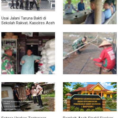
Dipantau
Penampungan Air Masjid
Usai Jalani Taruna Bakti di
Sekolah Rakyat, Kapolres Aceh
Singkil Titip Pesan Ini ke Calon
Perwira Polri
Sambil Ngopi, Plh. Pasiter
Kodim 0118/Subulussalam
Beri Motivasi Pemuda Calon
Peserta Seleksi Komcad
Lewat Komsos, Babinsa
Dari Bibit Jadi Harapan,
Rundeng Pantau Stok dan
Babinsa Dampingi Warga
Harga Pupuk
Kembangkan Semangka