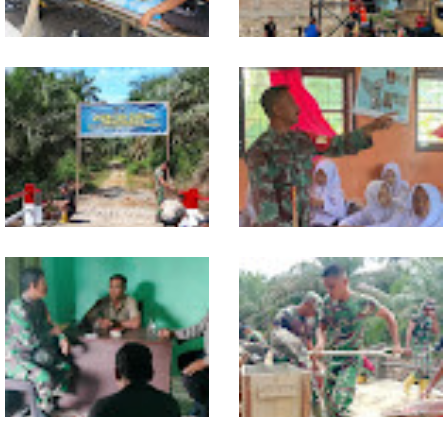
Lewat Komsos di Warung
Progres TNI AD Manunggal Air
Kopi, Babinsa Bangun Sinergi
Dikebut, Babinsa dan Warga
dan Kekompakan Warga
Dirikan Tower Polytank di
Belegen Mulia
Kodim 0118 Tancap Gas
Melalui Wasbang, Babinsa
Rampungkan Finishing
Bentuk Karakter dan Jiwa
Jembatan Garuda
Patriotisme Pelajar