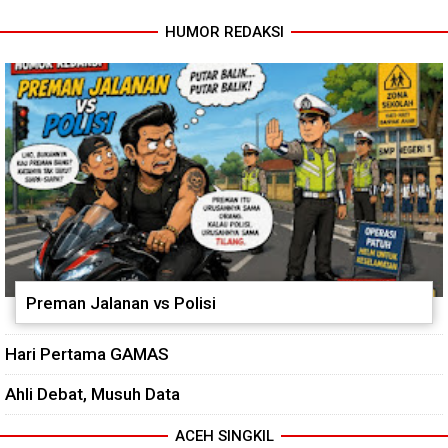
HUMOR REDAKSI
Babinsa dan Bhabinkamtibmas
Cuaca Tak Jadi Penghalang,
Ajak Warga Semarakkan HUT
Pengecoran Kepala Jembatan
RI ke-81 dengan Kibarkan
Garuda dan Pengacian Terus
Merah Putih
Dikebut
Preman Jalanan vs Polisi
Hari Pertama GAMAS
Ahli Debat, Musuh Data
ACEH SINGKIL