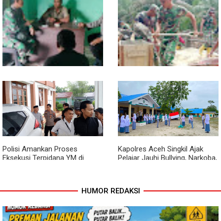
Kodim 0118 Tancap Gas
Melalui Wasbang, Babinsa
Rampungkan Finishing
Bentuk Karakter dan Jiwa
Jembatan Garuda
Patriotisme Pelajar
Babinsa dan Bhabinkamtibmas
Cuaca Tak Jadi Penghalang,
Ajak Warga Semarakkan HUT
Pengecoran Kepala Jembatan
RI ke-81 dengan Kibarkan
Garuda dan Pengacian Terus
Merah Putih
Dikebut
Polisi Amankan Proses
Kapolres Aceh Singkil Ajak
Eksekusi Terpidana YM di
Pelajar Jauhi Bullying, Narkoba,
Kejari Aceh Singkil
dan Balap Liar
HUMOR REDAKSI