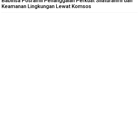
Babinsa Posramil Penanggalan Perkuat Silaturahmi dan
Keamanan Lingkungan Lewat Komsos