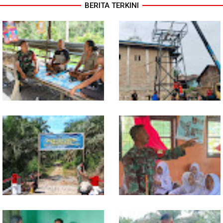
BERITA TERKINI
Lewat Komsos di Warung
Progres TNI AD Manunggal Air
Kopi, Babinsa Bangun Sinergi
Dikebut, Babinsa dan Warga
dan Kekompakan Warga
Dirikan Tower Polytank di
Belegen Mulia