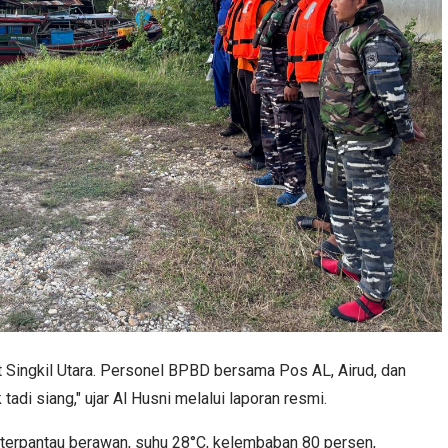
aut Singkil Utara. Personel BPBD bersama Pos AL, Airud, dan
adi siang," ujar Al Husni melalui laporan resmi.
 terpantau berawan, suhu 28°C, kelembaban 80 persen,