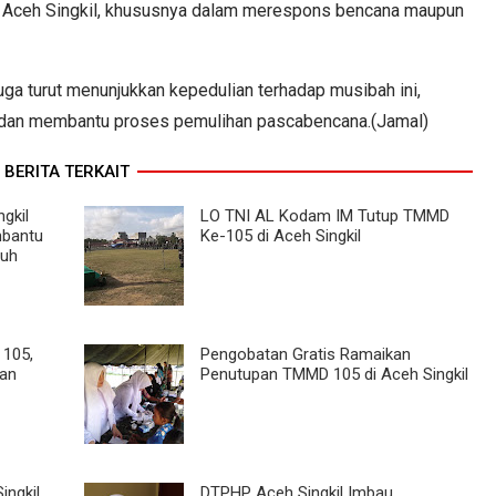
 Aceh Singkil, khususnya dalam merespons bencana maupun
juga turut menunjukkan kepedulian terhadap musibah ini,
 dan membantu proses pemulihan pascabencana.(Jamal)
BERITA TERKAIT
gkil
LO TNI AL Kodam IM Tutup TMMD
mbantu
Ke-105 di Aceh Singkil
buh
 105,
Pengobatan Gratis Ramaikan
kan
Penutupan TMMD 105 di Aceh Singkil
ngkil
DTPHP Aceh Singkil Imbau