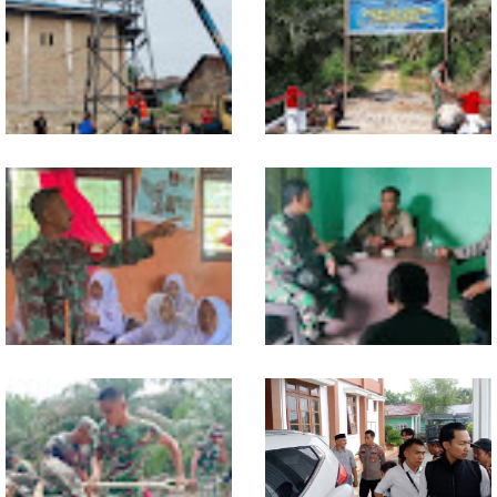
Lewat Komsos di Warung
Kopi, Babinsa Bangun Sinergi
dan Kekompakan Warga
Progres TNI AD Manunggal Air
Kodim 0118 Tancap Gas
Dikebut, Babinsa dan Warga
Rampungkan Finishing
Dirikan Tower Polytank di
Jembatan Garuda
Belegen Mulia
Melalui Wasbang, Babinsa
Babinsa dan Bhabinkamtibmas
Bentuk Karakter dan Jiwa
Ajak Warga Semarakkan HUT
Patriotisme Pelajar
RI ke-81 dengan Kibarkan
Merah Putih