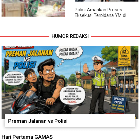
Polisi Amankan Proses
Eksekusi Terpidana YM di
Kejari Aceh Singkil
HUMOR REDAKSI
Cuaca Tak Jadi Penghalang,
Pengecoran Kepala Jembatan
Garuda dan Pengacian Terus
Dikebut
Preman Jalanan vs Polisi
Hari Pertama GAMAS