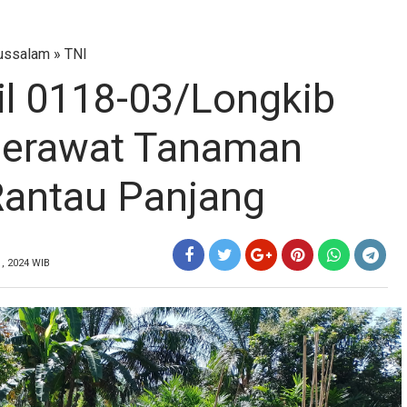
ussalam
»
TNI
l 0118-03/Longkib
Merawat Tanaman
Rantau Panjang
1, 2024 WIB