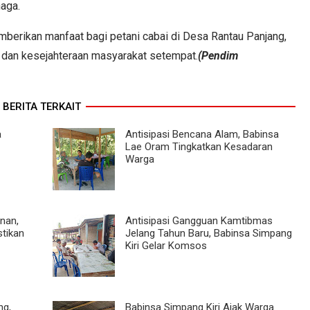
aga.
erikan manfaat bagi petani cabai di Desa Rantau Panjang,
an kesejahteraan masyarakat setempat.
(Pendim
BERITA TERKAIT
a
Antisipasi Bencana Alam, Babinsa
Lae Oram Tingkatkan Kesadaran
Warga
anan,
Antisipasi Gangguan Kamtibmas
tikan
Jelang Tahun Baru, Babinsa Simpang
Kiri Gelar Komsos
ng,
Babinsa Simpang Kiri Ajak Warga