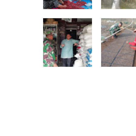
Babinsa Turun ke Pasar,
Semangat Goton
Harga dan Ketersediaan
Royong, Babinsa
Sembako Dipantau
Warga Bersihkan
Penampungan Ai
Masjid
Lewat Komsos, Babinsa
Dari Bibit Jadi Ha
Rundeng Pantau Stok
Babinsa Damping
dan Harga Pupuk
Warga Kembangk
Semangka