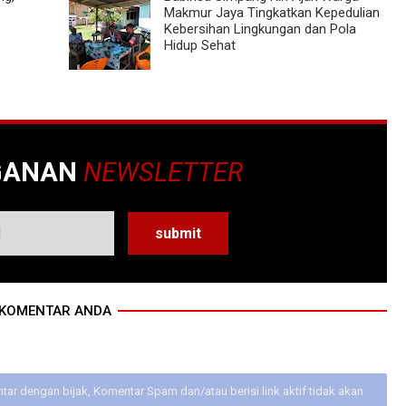
Makmur Jaya Tingkatkan Kepedulian
Kebersihan Lingkungan dan Pola
Hidup Sehat
GANAN
NEWSLETTER
KOMENTAR ANDA
ar dengan bijak, Komentar Spam dan/atau berisi link aktif tidak akan