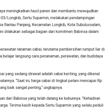
aya meningkatkan hasil panen dan membantu mewujudkan
8-03/Longkib, Sertu Suparmin, melakukan pendampingan
esa Rantau Panjang, Kecamatan Longkib, Kota Subulussalam,
ini dilakukan sebagai bagian dari komitmen Babinsa dalam
erawatan tanaman cabai, terutama pembersihan rumput liar di
ga belajar langsung cara penanaman, perawatan, dan budidaya
i yang sedang dirawat adalah cabai keriting, yang dikenal
annya. “Saat ini, harga cabai di tingkat petani mencapai Rp.
ang baik sangat penting,” ungkapnya.
uan dari Babinsa yang telah datang ke kebunnya. “Kehadiran
rga. Terima kasih kepada Sertu Suparmin yang selalu peduli