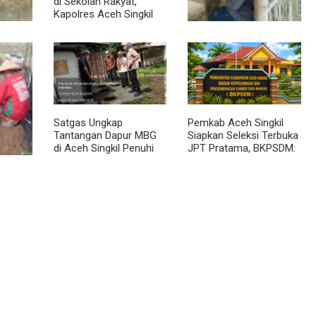
di Sekolah Rakyat,
Kapolres Aceh Singkil
Titip Pesan Ini ke Calon
Perwira Polri
g
Sambil Ngopi, Plh.
 dan
Pasiter Kodim
0118/Subulussalam Beri
r
Motivasi Pemuda Calon
Peserta Seleksi Komcad
Satgas Ungkap
Pemkab Aceh Singkil
Tantangan Dapur MBG
Siapkan Seleksi Terbuka
di Aceh Singkil Penuhi
JPT Pratama, BKPSDM:
Standar Higiene
Diawali Evaluasi Kinerja
rapan,
i
an