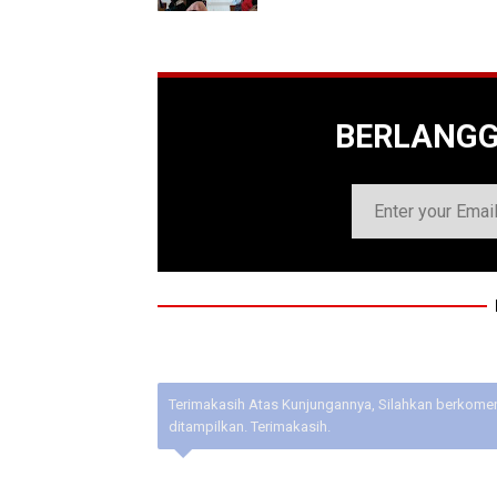
BERLANG
Terimakasih Atas Kunjungannya, Silahkan berkoment
ditampilkan. Terimakasih.