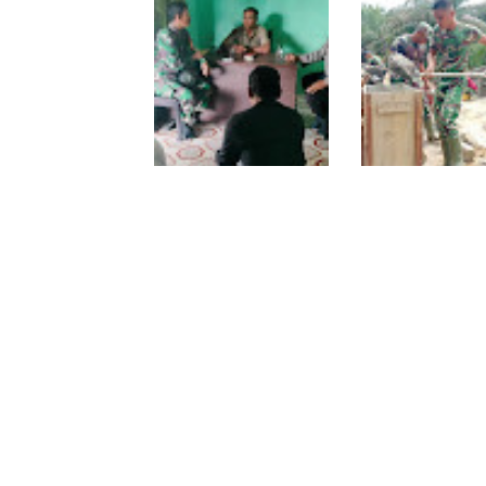
Warung Kopi, Babinsa
Manunggal Air Dik
Bangun Sinergi dan
Babinsa dan War
Kekompakan Warga
Dirikan Tower Pol
di Belegen Mulia
Babinsa dan
Cuaca Tak Jadi
Bhabinkamtibmas Ajak
Penghalang,
Warga Semarakkan HUT
Pengecoran Kepa
RI ke-81 dengan
Jembatan Garuda
Kibarkan Merah Putih
Pengacian Terus
Dikebut