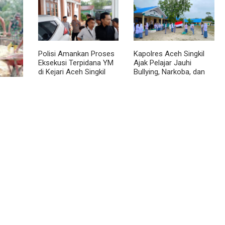
ebut,
Rampungkan Finishing
Babinsa Bentuk Karakter
ga
Jembatan Garuda
dan Jiwa Patriotisme
ytank
Pelajar
Polisi Amankan Proses
Kapolres Aceh Singkil
Eksekusi Terpidana YM
Ajak Pelajar Jauhi
di Kejari Aceh Singkil
Bullying, Narkoba, dan
Balap Liar
la
 dan