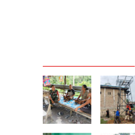
Lewat Komsos di
Progres TNI AD