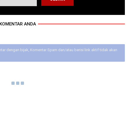
KOMENTAR ANDA
ar dengan bijak, Komentar Spam dan/atau berisi link aktif tidak akan