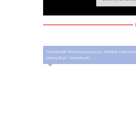
Terimakasih Atas Kunjungannya, Silahkan berkoment
ditampilkan. Terimakasih.