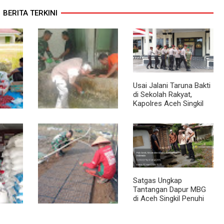
BERITA TERKINI
Usai Jalani Taruna Bakti
di Sekolah Rakyat,
Kapolres Aceh Singkil
Titip Pesan Ini ke Calon
Perwira Polri
 Pasar,
Semangat Gotong
ediaan
Royong, Babinsa dan
au
Warga Bersihkan
Penampungan Air
Masjid
Satgas Ungkap
Tantangan Dapur MBG
di Aceh Singkil Penuhi
Standar Higiene
abinsa
Dari Bibit Jadi Harapan,