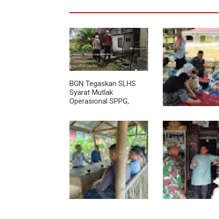
BGN Tegaskan SLHS
Syarat Mutlak
Operasional SPPG,
Bagaimana dengan 13
Dapur di Aceh Singkil?
Babinsa Turun ke
Harga dan Keters
Sembako Dipant
Sambil Ngopi, Plh.
Lewat Komsos, B