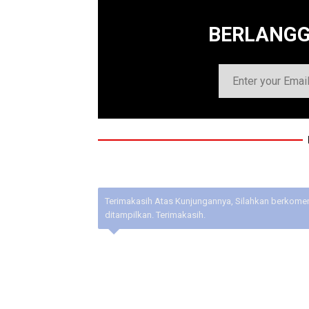
BERLANG
Terimakasih Atas Kunjungannya, Silahkan berkoment
ditampilkan. Terimakasih.