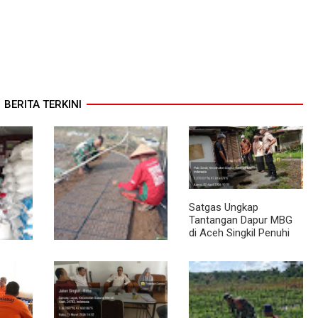
BERITA TERKINI
Satgas Ungkap
Tantangan Dapur MBG
di Aceh Singkil Penuhi
Standar Higiene
abinsa
Dari Bibit Jadi Harapan,
Stok
Babinsa Dampingi
Warga Kembangkan
Semangka