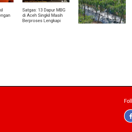
il
Satgas: 13 Dapur MBG
dengan
di Aceh Singkil Masih
Berproses Lengkapi
Persyaratan SLHS
Pendampingan Babinsa
Dorong Petani
Tingkatkan Hasil
Tanaman Cabai
Fol