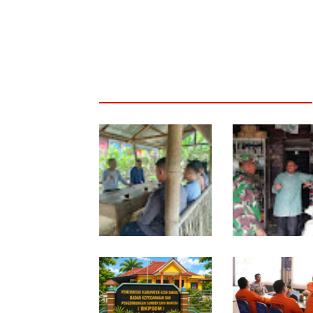
Sambil Ngopi, Plh.
Lewat Komsos, B
Pasiter Kodim
Rundeng Pantau 
0118/Subulussalam Beri
dan Harga Pupuk
Motivasi Pemuda Calon
Peserta Seleksi Komcad