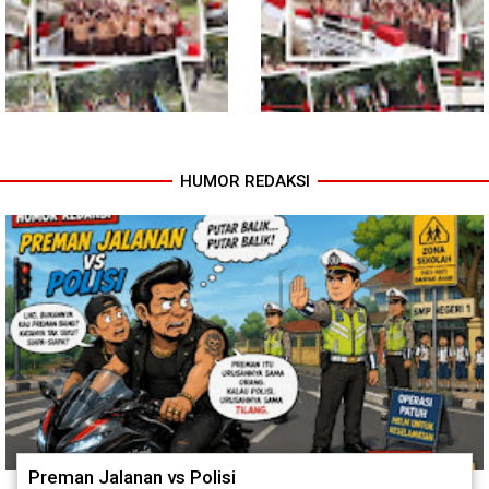
Dorong Petani Tingkatkan Hasil
Tanaman Cabai
HUMOR REDAKSI
Jembatan Garuda Rampung,
Jembatan Garuda Rampung,
Akses Warga Teladan Baru–
Warga Teladan Baru Kini
Kuala Kepeng Kini Semakin
Nikmati Akses Lebih Lancar
Lancar
Preman Jalanan vs Polisi