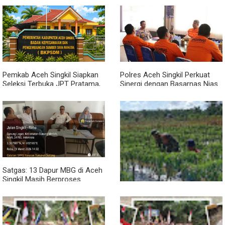
Dari Bibit Jadi Harapan,
Babinsa Dampingi Warga
Kembangkan Semangka
Pemkab Aceh Singkil Siapkan
Polres Aceh Singkil Perkuat
Seleksi Terbuka JPT Pratama,
Sinergi dengan Basarnas Nias
BKPSDM: Diawali Evaluasi
Kinerja
Satgas: 13 Dapur MBG di Aceh
Singkil Masih Berproses
Lengkapi Persyaratan SLHS
Pendampingan Babinsa