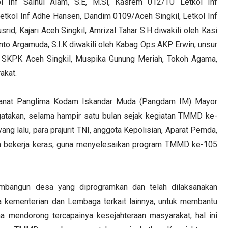
l Inf Sainul Alam, S.E, M.Si, Kasrem 012/TU Letkol Inf
etkol Inf Adhe Hansen, Dandim 0109/Aceh Singkil, Letkol Inf
srid, Kajari Aceh Singkil, Amrizal Tahar S.H diwakili oleh Kasi
to Argamuda, S.I.K diwakili oleh Kabag Ops AKP Erwin, unsur
a SKPK Aceh Singkil, Muspika Gunung Meriah, Tokoh Agama,
akat.
anat Panglima Kodam Iskandar Muda (Pangdam IM) Mayor
atakan, selama hampir satu bulan sejak kegiatan TMMD ke-
ang lalu, para prajurit TNI, anggota Kepolisian, Aparat Pemda,
h bekerja keras, guna menyelesaikan program TMMD ke-105
mbangun desa yang diprogramkan dan telah dilaksanakan
kementerian dan Lembaga terkait lainnya, untuk membantu
mendorong tercapainya kesejahteraan masyarakat, hal ini