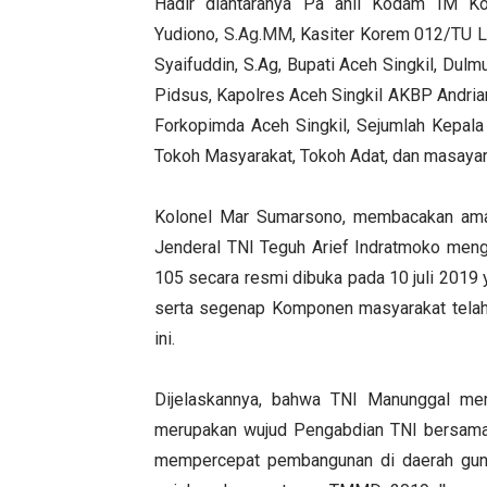
Hadir diantaranya Pa ahli Kodam IM Ko
Yudiono,
S.Ag.MM
, Kasiter Korem 012/TU L
Syaifuddin, S.Ag, Bupati Aceh Singkil, Dulmu
Pidsus, Kapolres Aceh Singkil AKBP Andrian
Forkopimda Aceh Singkil, Sejumlah Kepal
Tokoh Masyarakat, Tokoh Adat, dan masayar
Kolonel Mar Sumarsono, membacakan am
Jenderal TNI Teguh Arief Indratmoko meng
105 secara resmi dibuka pada 10 juli 2019 y
serta segenap Komponen masyarakat tela
ini.
Dijelaskannya, bahwa TNI Manunggal me
merupakan wujud Pengabdian TNI bersama 
mempercepat pembangunan di daerah guna 