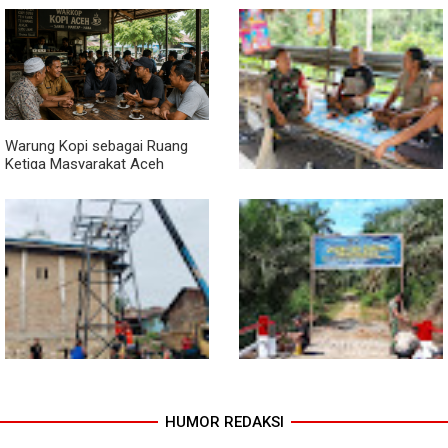
Jembatan Garuda Rampung,
Warga Teladan Baru Kini
Nikmati Akses Lebih Lancar
Warung Kopi sebagai Ruang
Ketiga Masyarakat Aceh
Lewat Komsos di Warung
Kopi, Babinsa Bangun Sinergi
dan Kekompakan Warga
HUMOR REDAKSI
Progres TNI AD Manunggal Air
Kodim 0118 Tancap Gas
Dikebut, Babinsa dan Warga
Rampungkan Finishing