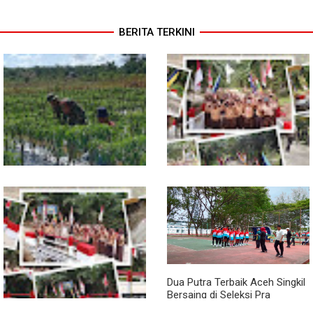
BERITA TERKINI
Pendampingan Babinsa
Jembatan Garuda Rampung,
Dorong Petani Tingkatkan Hasil
Akses Warga Teladan Baru–
Tanaman Cabai
Kuala Kepeng Kini Semakin
Lancar
Dua Putra Terbaik Aceh Singkil
Bersaing di Seleksi Pra
POPNAS 2027 Tahap II