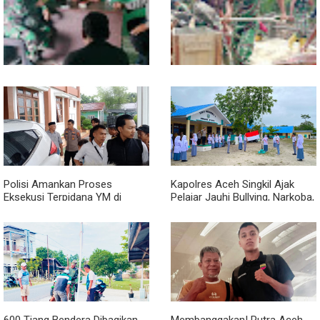
Jembatan Garuda
Patriotisme Pelajar
Babinsa dan Bhabinkamtibmas
Cuaca Tak Jadi Penghalang,
Ajak Warga Semarakkan HUT
Pengecoran Kepala Jembatan
RI ke-81 dengan Kibarkan
Garuda dan Pengacian Terus
Merah Putih
Dikebut
Polisi Amankan Proses
Kapolres Aceh Singkil Ajak
Eksekusi Terpidana YM di
Pelajar Jauhi Bullying, Narkoba,
Kejari Aceh Singkil
dan Balap Liar