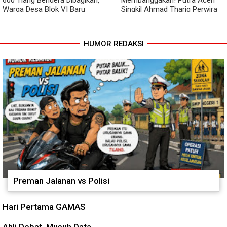
600 Tiang Bendera Dibagikan,
Membanggakan! Putra Aceh
Warga Desa Blok VI Baru
Singkil Ahmad Thariq Perwira
Kompak Sambut HUT Ke-81 RI
Muda Ritonga Lulus Akmil
2026
HUMOR REDAKSI
Preman Jalanan vs Polisi
Hari Pertama GAMAS
Ahli Debat, Musuh Data