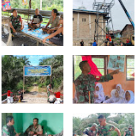
Lewat Komsos di Warung
Progres TNI AD Manunggal Air
Kopi, Babinsa Bangun Sinergi
Dikebut, Babinsa dan Warga
dan Kekompakan Warga
Dirikan Tower Polytank di
Belegen Mulia
Kodim 0118 Tancap Gas
Melalui Wasbang, Babinsa
Rampungkan Finishing
Bentuk Karakter dan Jiwa
Jembatan Garuda
Patriotisme Pelajar