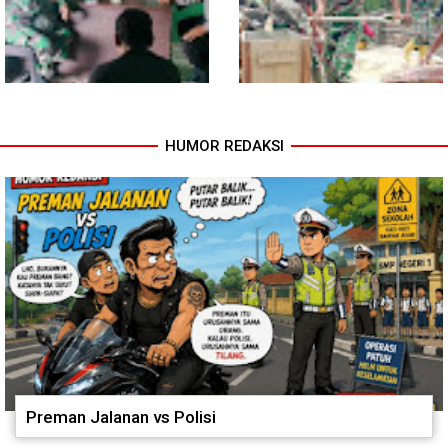
HUMOR REDAKSI
Babinsa dan Bhabinkamtibmas
Cuaca Tak Jadi Penghalang,
Ajak Warga Semarakkan HUT
Pengecoran Kepala Jembatan
RI ke-81 dengan Kibarkan
Garuda dan Pengacian Terus
Merah Putih
Dikebut
Preman Jalanan vs Polisi