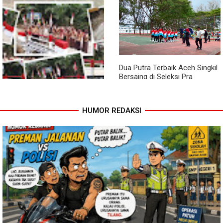
Pendampingan Babinsa
Jembatan Garuda Rampung,
Dorong Petani Tingkatkan Hasil
Akses Warga Teladan Baru–
Tanaman Cabai
Kuala Kepeng Kini Semakin
Lancar
Dua Putra Terbaik Aceh Singkil
Bersaing di Seleksi Pra
POPNAS 2027 Tahap II
HUMOR REDAKSI
Jembatan Garuda Rampung,
Warga Teladan Baru Kini
Nikmati Akses Lebih Lancar