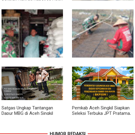
Singkil Titip Pesan Ini ke Calon
Perwira Polri
Sambil Ngopi, Plh. Pasiter
Kodim 0118/Subulussalam
Beri Motivasi Pemuda Calon
Peserta Seleksi Komcad
Lewat Komsos, Babinsa
Dari Bibit Jadi Harapan,
Rundeng Pantau Stok dan
Babinsa Dampingi Warga
Harga Pupuk
Kembangkan Semangka
Satgas Ungkap Tantangan
Pemkab Aceh Singkil Siapkan
Dapur MBG di Aceh Singkil
Seleksi Terbuka JPT Pratama,
Penuhi Standar Higiene
BKPSDM: Diawali Evaluasi
Kinerja
HUMOR REDAKSI