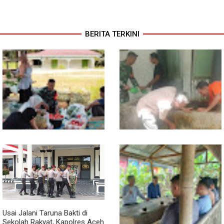
BERITA TERKINI
Babinsa Turun ke Pasar, Harga
Semangat Gotong Royong,
dan Ketersediaan Sembako
Babinsa dan Warga Bersihkan
Dipantau
Penampungan Air Masjid
Usai Jalani Taruna Bakti di
Sekolah Rakyat, Kapolres Aceh