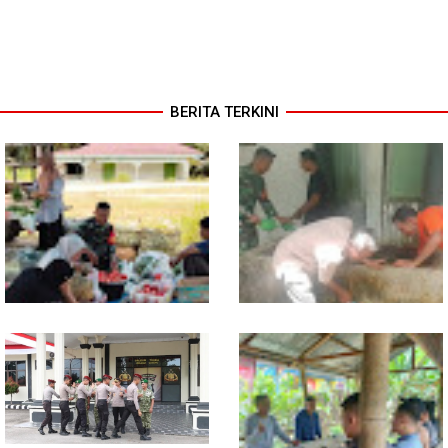
BERITA TERKINI
Babinsa Turun ke Pasar, Harga
Semangat Gotong Royong,
dan Ketersediaan Sembako
Babinsa dan Warga Bersihkan
Dipantau
Penampungan Air Masjid