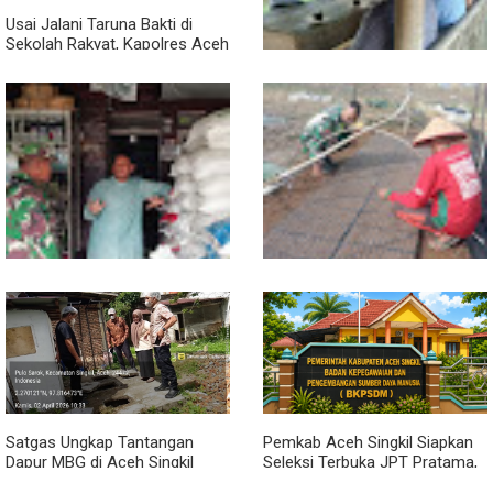
Usai Jalani Taruna Bakti di
Sekolah Rakyat, Kapolres Aceh
Singkil Titip Pesan Ini ke Calon
Perwira Polri
Sambil Ngopi, Plh. Pasiter
Kodim 0118/Subulussalam
Beri Motivasi Pemuda Calon
Peserta Seleksi Komcad
Lewat Komsos, Babinsa
Dari Bibit Jadi Harapan,
Rundeng Pantau Stok dan
Babinsa Dampingi Warga
Harga Pupuk
Kembangkan Semangka
Satgas Ungkap Tantangan
Pemkab Aceh Singkil Siapkan
Dapur MBG di Aceh Singkil
Seleksi Terbuka JPT Pratama,
Penuhi Standar Higiene
BKPSDM: Diawali Evaluasi