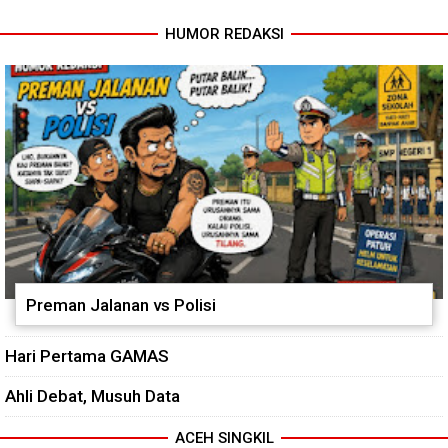
HUMOR REDAKSI
Babinsa dan Bhabinkamtibmas
Cuaca Tak Jadi Penghalang,
Ajak Warga Semarakkan HUT
Pengecoran Kepala Jembatan
RI ke-81 dengan Kibarkan
Garuda dan Pengacian Terus
Merah Putih
Dikebut
Preman Jalanan vs Polisi
Hari Pertama GAMAS
Ahli Debat, Musuh Data
ACEH SINGKIL