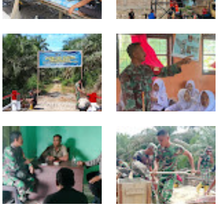
Lewat Komsos di Warung
Progres TNI AD Manunggal Air
Kopi, Babinsa Bangun Sinergi
Dikebut, Babinsa dan Warga
dan Kekompakan Warga
Dirikan Tower Polytank di
Belegen Mulia
Kodim 0118 Tancap Gas
Melalui Wasbang, Babinsa
Rampungkan Finishing
Bentuk Karakter dan Jiwa
Jembatan Garuda
Patriotisme Pelajar