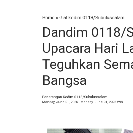
Home
»
Giat kodim 0118/Subulussalam
Dandim 0118/S
Upacara Hari La
Teguhkan Sema
Bangsa
Penerangan Kodim 0118/Subulussalam
Monday, June 01, 2026 | Monday, June 01, 2026 WIB