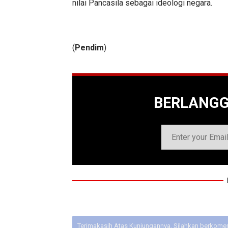
nilai Pancasila sebagai ideologi negara.
(
Pendim
)
BERLANG
Terimakasih Atas Kunjungannya, Silahkan berkoment