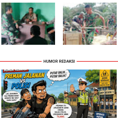
Kodim 0118 Tancap Gas
Melalui Wasbang, Babinsa
Rampungkan Finishing
Bentuk Karakter dan Jiwa
Jembatan Garuda
Patriotisme Pelajar
HUMOR REDAKSI
Babinsa dan Bhabinkamtibmas
Cuaca Tak Jadi Penghalang,
Ajak Warga Semarakkan HUT
Pengecoran Kepala Jembatan
RI ke-81 dengan Kibarkan
Garuda dan Pengacian Terus
Merah Putih
Dikebut