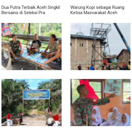
Dua Putra Terbaik Aceh Singkil
Warung Kopi sebagai Ruang
Bersaing di Seleksi Pra
Ketiga Masyarakat Aceh
POPNAS 2027 Tahap II
Lewat Komsos di Warung
Progres TNI AD Manunggal Air
Kopi, Babinsa Bangun Sinergi
Dikebut, Babinsa dan Warga
dan Kekompakan Warga
Dirikan Tower Polytank di
Belegen Mulia