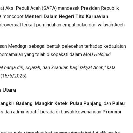
at Aksi Peduli Aceh (SAPA) mendesak Presiden Republik
ra mencopot
Menteri Dalam Negeri Tito Karnavian
.
roversial terkait pemindahan empat pulau dari wilayah Aceh
usan Mendagri sebagai bentuk pelecehan terhadap kedaulatan
perdamaian yang telah disepakati dalam
MoU Helsinki
.
l harga diri, sejarah, dan keadilan bagi rakyat Aceh,"
kata
 (15/6/2025).
 Utara
Mangkir Gadang
,
Mangkir Ketek
,
Pulau Panjang
, dan
Pulau
ris dan administratif berada di bawah kewenangan
Provinsi
.