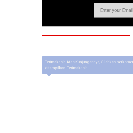
Terimakasih Atas Kunjungannya, Silahkan berkoment
ditampilkan. Terimakasih.