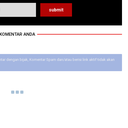
KOMENTAR ANDA
ar dengan bijak, Komentar Spam dan/atau berisi link aktif tidak akan