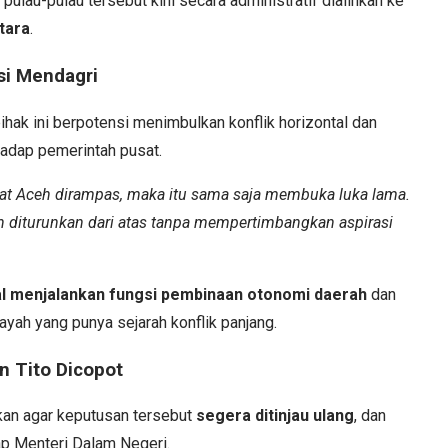
ulau-pulau tersebut kini secara administratif dialihkan ke
tara
.
si Mendagri
ak ini berpotensi menimbulkan konflik horizontal dan
adap pemerintah pusat.
kyat Aceh dirampas, maka itu sama saja membuka luka lama.
n diturunkan dari atas tanpa mempertimbangkan aspirasi
l menjalankan fungsi pembinaan otonomi daerah
dan
yah yang punya sejarah konflik panjang.
n Tito Dicopot
an agar keputusan tersebut
segera ditinjau ulang
, dan
p Menteri Dalam Negeri.