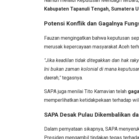
Namun melalui Keputusan Mendagri terbaru, p
Kabupaten Tapanuli Tengah, Sumatera U
Potensi Konflik dan Gagalnya Fung
Fauzan mengingatkan bahwa keputusan sepih
merusak kepercayaan masyarakat Aceh terh
"Jika keadilan tidak ditegakkan dan hak ra
Ini bukan zaman kolonial di mana keputusa
daerah,"
tegasnya.
SAPA juga menilai Tito Karnavian telah
gaga
memperlihatkan ketidakpekaan terhadap wila
SAPA Desak Pulau Dikembalikan da
Dalam pernyataan sikapnya, SAPA menyeruk
Presiden mengambil tindakan tegas terhada