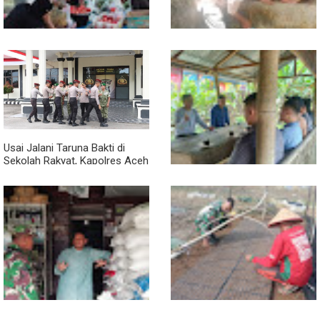
Babinsa Turun ke Pasar, Harga
Semangat Gotong Royong,
dan Ketersediaan Sembako
Babinsa dan Warga Bersihkan
Dipantau
Penampungan Air Masjid
Usai Jalani Taruna Bakti di
Sekolah Rakyat, Kapolres Aceh
Singkil Titip Pesan Ini ke Calon
Perwira Polri
Sambil Ngopi, Plh. Pasiter
Kodim 0118/Subulussalam
Beri Motivasi Pemuda Calon
Peserta Seleksi Komcad