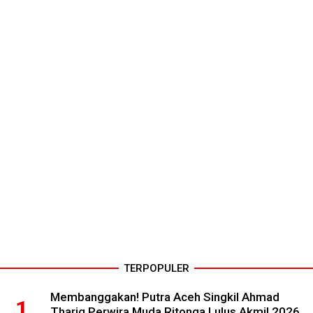
TERPOPULER
Membanggakan! Putra Aceh Singkil Ahmad
Thariq Perwira Muda Ritonga Lulus Akmil 2026