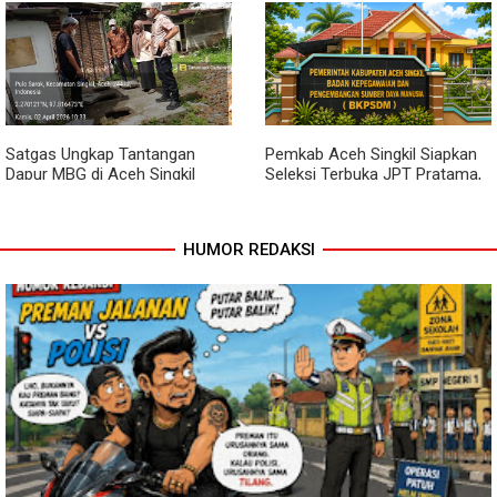
Lewat Komsos, Babinsa
Dari Bibit Jadi Harapan,
Rundeng Pantau Stok dan
Babinsa Dampingi Warga
Harga Pupuk
Kembangkan Semangka
Satgas Ungkap Tantangan
Pemkab Aceh Singkil Siapkan
Dapur MBG di Aceh Singkil
Seleksi Terbuka JPT Pratama,
Penuhi Standar Higiene
BKPSDM: Diawali Evaluasi
Kinerja
HUMOR REDAKSI