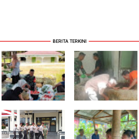
BERITA TERKINI
Babinsa Turun ke Pasar, Harga
Semangat Gotong Royong,
dan Ketersediaan Sembako
Babinsa dan Warga Bersihkan
Dipantau
Penampungan Air Masjid