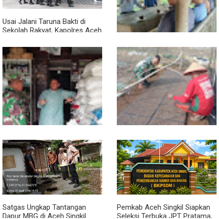
Usai Jalani Taruna Bakti di
Sekolah Rakyat, Kapolres Aceh
Singkil Titip Pesan Ini ke Calon
Perwira Polri
Sambil Ngopi, Plh. Pasiter
Kodim 0118/Subulussalam
Beri Motivasi Pemuda Calon
Peserta Seleksi Komcad
Lewat Komsos, Babinsa
Dari Bibit Jadi Harapan,
Rundeng Pantau Stok dan
Babinsa Dampingi Warga
Harga Pupuk
Kembangkan Semangka
Satgas Ungkap Tantangan
Pemkab Aceh Singkil Siapkan
Dapur MBG di Aceh Singkil
Seleksi Terbuka JPT Pratama,