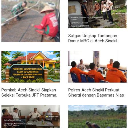
Sambil Ngopi, Plh. Pasiter
Lewat Komsos, Babinsa
Kodim 0118/Subulussalam
Rundeng Pantau Stok dan
Beri Motivasi Pemuda Calon
Harga Pupuk
Peserta Seleksi Komcad
Satgas Ungkap Tantangan
Dapur MBG di Aceh Singkil
Penuhi Standar Higiene
Dari Bibit Jadi Harapan,
Babinsa Dampingi Warga
Kembangkan Semangka
Pemkab Aceh Singkil Siapkan
Polres Aceh Singkil Perkuat
Seleksi Terbuka JPT Pratama,
Sinergi dengan Basarnas Nias
BKPSDM: Diawali Evaluasi
Kinerja