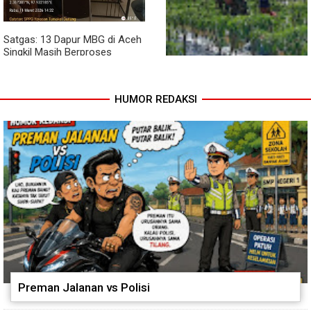
Satgas: 13 Dapur MBG di Aceh
Singkil Masih Berproses
Lengkapi Persyaratan SLHS
HUMOR REDAKSI
Pendampingan Babinsa
Dorong Petani Tingkatkan Hasil
Tanaman Cabai
Preman Jalanan vs Polisi